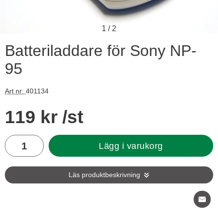
1
/
2
Batteriladdare för Sony NP-
95
Art nr:
401134
Handla denna produkt Batteriladdare för Sony NP-95
pris
119 kr
/st
antal
Lägg i varukorg
Läs produktbeskrivning