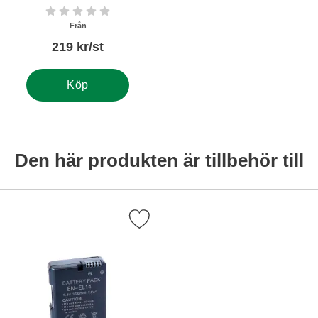
Art. nr5619
Betyg: 0 stjärnor av 5
Från
219 kr/st
Köp
Den här produkten är tillbehör till
Markera batteri New View EN-EL14 som favorit