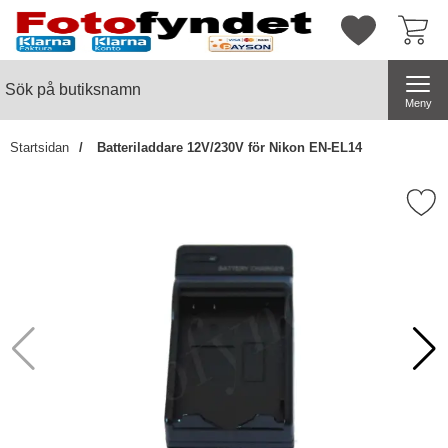
Startsidan för butiksnamn
Mina favorite
Sök
Sök på butiksnamn
Genomför
Meny
Startsidan
Batteriladdare 12V/230V för Nikon EN-EL14
Markera batteriladdare 12V/230V fö