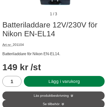
1
/
3
Batteriladdare 12V/230V för
Nikon EN-EL14
Art nr:
201104
Batteriladdare för Nikon EN-EL14.
Handla denna produkt Batteriladdare 12V/230V för Nikon EN
pris
149 kr
/st
antal
Lägg i varukorg
Läs produktbeskrivning
Se tillbehör