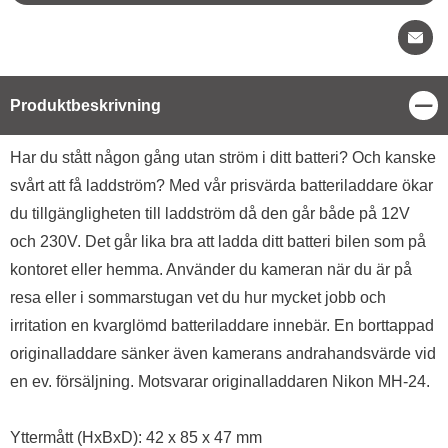
Stä
Produktbeskrivning
Produktbeskrivning
Har du stått någon gång utan ström i ditt batteri? Och kanske
svårt att få laddström? Med vår prisvärda batteriladdare ökar
du tillgängligheten till laddström då den går både på 12V
och 230V. Det går lika bra att ladda ditt batteri bilen som på
kontoret eller hemma. Använder du kameran när du är på
resa eller i sommarstugan vet du hur mycket jobb och
irritation en kvarglömd batteriladdare innebär. En borttappad
originalladdare sänker även kamerans andrahandsvärde vid
en ev. försäljning. Motsvarar originalladdaren Nikon MH-24.
Yttermått (HxBxD): 42 x 85 x 47 mm