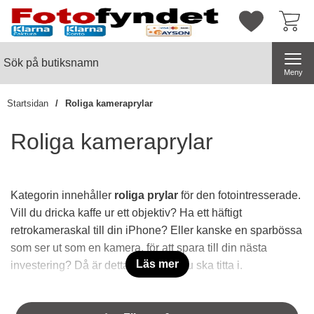
Startsidan för butiksnamn
Mina favorite
Sök
Sök på butiksnamn
Genomför
Meny
Startsidan
Roliga kameraprylar
Roliga kameraprylar
Kategorin innehåller
roliga prylar
för den fotointresserade.
Vill du dricka kaffe ur ett objektiv? Ha ett häftigt
retrokameraskal till din iPhone? Eller kanske en sparbössa
som ser ut som en kamera, för att spara till din nästa
Läs mer
investering? Då är detta kategorin du ska titta i.
Hoppa