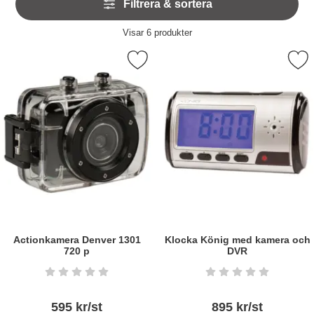
Filtrera & sortera
över
filtersektionen
Filtrera & sortera
Visar
6
produkter
produktlista
Markera actionkamera Denver 1301 720 p som favorit
Markera klocka König med kam
Actionkamera Denver 1301
Klocka König med kamera och
720 p
DVR
Art. nr6108
Art. nr6066
Betyg: 0 stjärnor av 5
Betyg: 0 stjärnor a
595 kr/st
895 kr/st